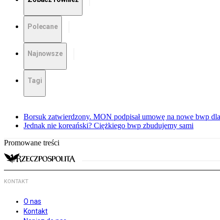
Polecane
Najnowsze
Tagi
Borsuk zatwierdzony. MON podpisał umowę na nowe bwp dla
Jednak nie koreański? Ciężkiego bwp zbudujemy sami
Promowane treści
KONTAKT
O nas
Kontakt