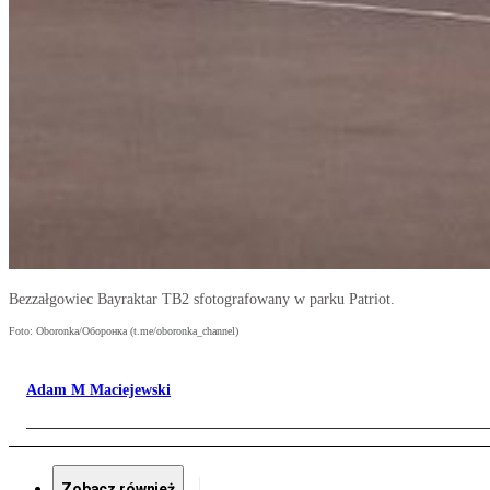
Bezzałgowiec Bayraktar TB2 sfotografowany w parku Patriot.
Foto: Oboronka/Оборонка (t.me/oboronka_channel)
Adam M Maciejewski
Zobacz również