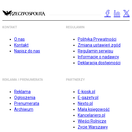
KONTAKT
REGULAMIN
O nas
Polityka Prywatności
Kontakt
Zmiana ustawień zgód
Napisz do nas
Regulamin serwisu
Informacje o nadawcy
Deklaracja dostępności
REKLAMA I PRENUMERATA
PARTNERZY
Reklama
E-kiosk.pl
Ogłoszenia
E-gazety.pl
Prenumerata
Nexto.pl
Archiwum
Mała księgowość
Kancelarierp.pl
Wieści Rolnicze
Życie Warszawy