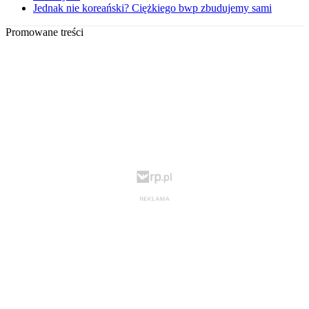
Jednak nie koreański? Ciężkiego bwp zbudujemy sami
Promowane treści