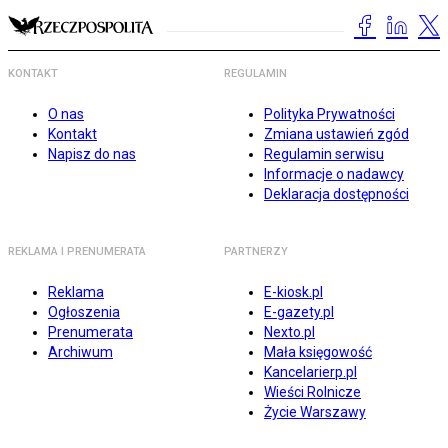
KONTAKT
REGULAMIN
O nas
Polityka Prywatności
Kontakt
Zmiana ustawień zgód
Napisz do nas
Regulamin serwisu
Informacje o nadawcy
Deklaracja dostępności
REKLAMA I PRENUMERATA
PARTNERZY
Reklama
E-kiosk.pl
Ogłoszenia
E-gazety.pl
Prenumerata
Nexto.pl
Archiwum
Mała księgowość
Kancelarierp.pl
Wieści Rolnicze
Życie Warszawy