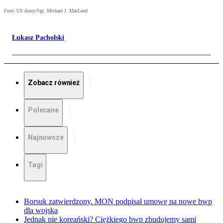
Foto: US Army/Sgt. Michael J. MacLeod
Łukasz Pacholski
Zobacz również
Polecane
Najnowsze
Tagi
Borsuk zatwierdzony. MON podpisał umowę na nowe bwp
dla wojska
Jednak nie koreański? Ciężkiego bwp zbudujemy sami