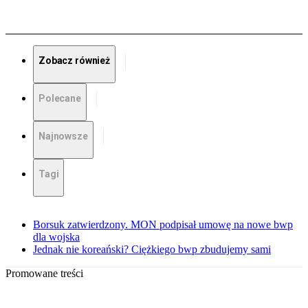
Zobacz również
Polecane
Najnowsze
Tagi
Borsuk zatwierdzony. MON podpisał umowę na nowe bwp
dla wojska
Jednak nie koreański? Ciężkiego bwp zbudujemy sami
Promowane treści