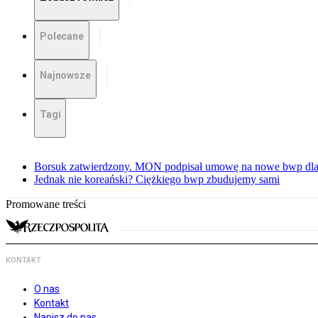
Polecane
Najnowsze
Tagi
Borsuk zatwierdzony. MON podpisał umowę na nowe bwp dla
Jednak nie koreański? Ciężkiego bwp zbudujemy sami
Promowane treści
KONTAKT
O nas
Kontakt
Napisz do nas