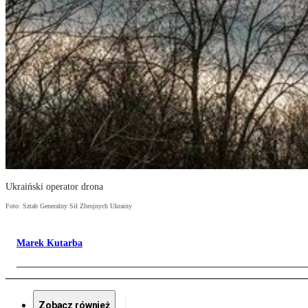
Ukraiński operator drona
Foto: Sztab Generalny Sił Zbrojnych Ukrainy
Marek Kutarba
Zobacz również