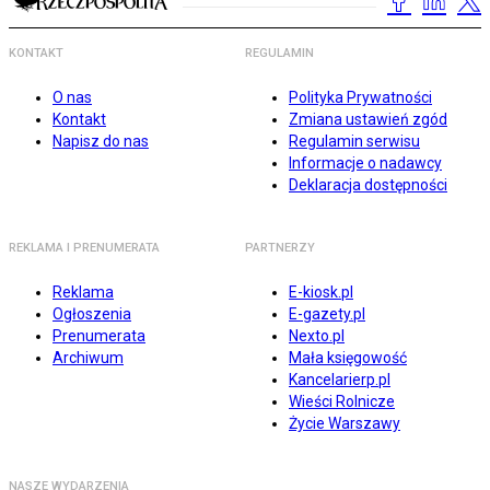
KONTAKT
REGULAMIN
O nas
Polityka Prywatności
Kontakt
Zmiana ustawień zgód
Napisz do nas
Regulamin serwisu
Informacje o nadawcy
Deklaracja dostępności
REKLAMA I PRENUMERATA
PARTNERZY
Reklama
E-kiosk.pl
Ogłoszenia
E-gazety.pl
Prenumerata
Nexto.pl
Archiwum
Mała księgowość
Kancelarierp.pl
Wieści Rolnicze
Życie Warszawy
NASZE WYDARZENIA