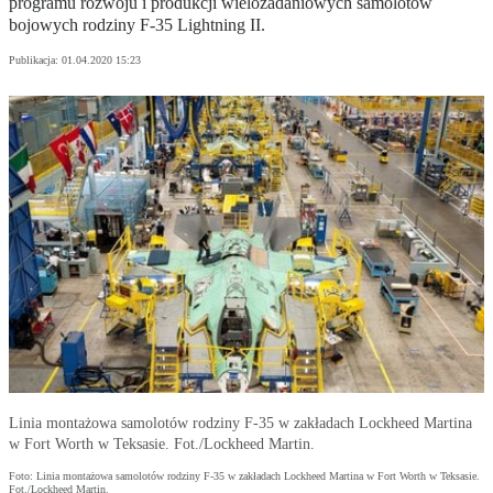
programu rozwoju i produkcji wielozadaniowych samolotów
bojowych rodziny F-35 Lightning II.
Publikacja:
01.04.2020 15:23
Linia montażowa samolotów rodziny F-35 w zakładach Lockheed Martina
w Fort Worth w Teksasie. Fot./Lockheed Martin.
Foto: Linia montażowa samolotów rodziny F-35 w zakładach Lockheed Martina w Fort Worth w Teksasie.
Fot./Lockheed Martin.