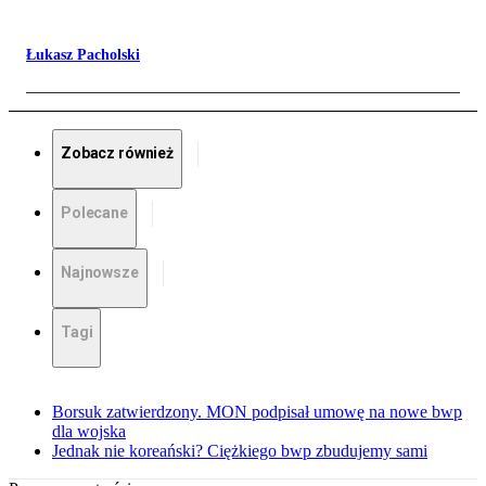
Łukasz Pacholski
Zobacz również
Polecane
Najnowsze
Tagi
Borsuk zatwierdzony. MON podpisał umowę na nowe bwp
dla wojska
Jednak nie koreański? Ciężkiego bwp zbudujemy sami