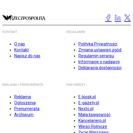
KONTAKT
REGULAMIN
O nas
Polityka Prywatności
Kontakt
Zmiana ustawień zgód
Napisz do nas
Regulamin serwisu
Informacje o nadawcy
Deklaracja dostępności
REKLAMA I PRENUMERATA
PARTNERZY
Reklama
E-kiosk.pl
Ogłoszenia
E-gazety.pl
Prenumerata
Nexto.pl
Archiwum
Mała księgowość
Kancelarierp.pl
Wieści Rolnicze
Życie Warszawy