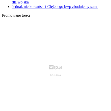
dla wojska
Jednak nie koreański? Ciężkiego bwp zbudujemy sami
Promowane treści