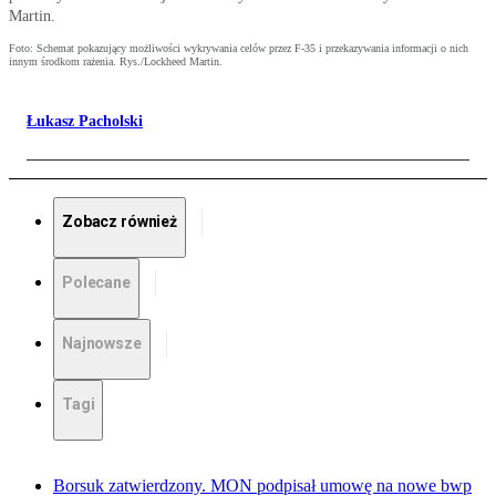
Martin.
Foto: Schemat pokazujący możliwości wykrywania celów przez F-35 i przekazywania informacji o nich
innym środkom rażenia. Rys./Lockheed Martin.
Łukasz Pacholski
Zobacz również
Polecane
Najnowsze
Tagi
Borsuk zatwierdzony. MON podpisał umowę na nowe bwp