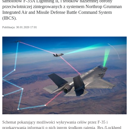
samolotów F-35A Lightning II, i środków naziemnej obrony
przeciwlotniczej zintegrowanych z systemem Northrop Grumman
Integrated Air and Missile Defense Battle Command System
(IBCS).
Publikacja:
30.01.2020 17:01
Schemat pokazujący możliwości wykrywania celów przez F-35 i
przekazywania informacji o nich innym środkom rażenia. Rys./Lockheed