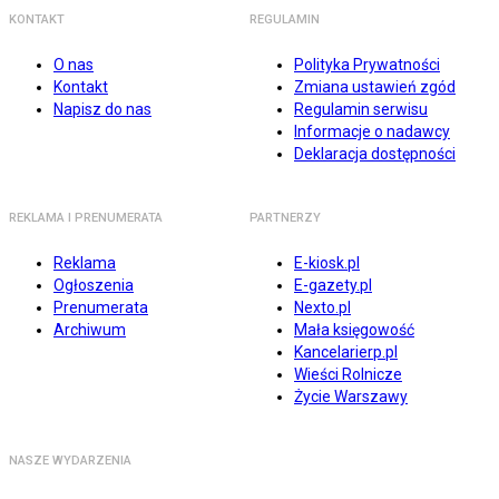
KONTAKT
REGULAMIN
O nas
Polityka Prywatności
Kontakt
Zmiana ustawień zgód
Napisz do nas
Regulamin serwisu
Informacje o nadawcy
Deklaracja dostępności
REKLAMA I PRENUMERATA
PARTNERZY
Reklama
E-kiosk.pl
Ogłoszenia
E-gazety.pl
Prenumerata
Nexto.pl
Archiwum
Mała księgowość
Kancelarierp.pl
Wieści Rolnicze
Życie Warszawy
NASZE WYDARZENIA