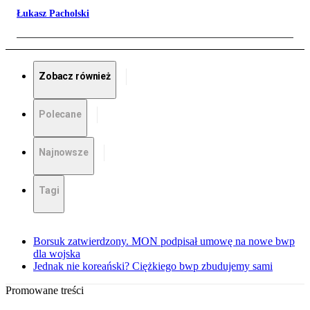
Łukasz Pacholski
Zobacz również
Polecane
Najnowsze
Tagi
Borsuk zatwierdzony. MON podpisał umowę na nowe bwp
dla wojska
Jednak nie koreański? Ciężkiego bwp zbudujemy sami
Promowane treści