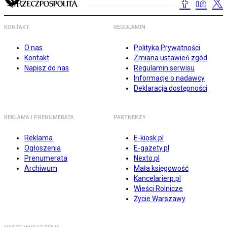
KONTAKT
REGULAMIN
O nas
Polityka Prywatności
Kontakt
Zmiana ustawień zgód
Napisz do nas
Regulamin serwisu
Informacje o nadawcy
Deklaracja dostępności
REKLAMA I PRENUMERATA
PARTNERZY
Reklama
E-kiosk.pl
Ogłoszenia
E-gazety.pl
Prenumerata
Nexto.pl
Archiwum
Mała księgowość
Kancelarierp.pl
Wieści Rolnicze
Życie Warszawy