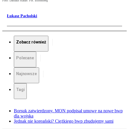
Foto: Dassault Rafale. Fot. Bloomberg
Łukasz Pacholski
Zobacz również
Polecane
Najnowsze
Tagi
Borsuk zatwierdzony. MON podpisał umowę na nowe bwp
dla wojska
Jednak nie koreański? Ciężkiego bwp zbudujemy sami