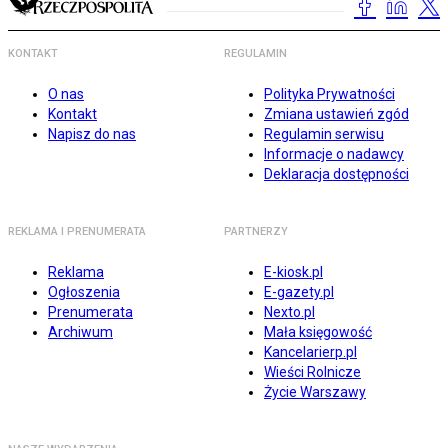
KONTAKT
REGULAMIN
O nas
Polityka Prywatności
Kontakt
Zmiana ustawień zgód
Napisz do nas
Regulamin serwisu
Informacje o nadawcy
Deklaracja dostępności
REKLAMA I PRENUMERATA
PARTNERZY
Reklama
E-kiosk.pl
Ogłoszenia
E-gazety.pl
Prenumerata
Nexto.pl
Archiwum
Mała księgowość
Kancelarierp.pl
Wieści Rolnicze
Życie Warszawy