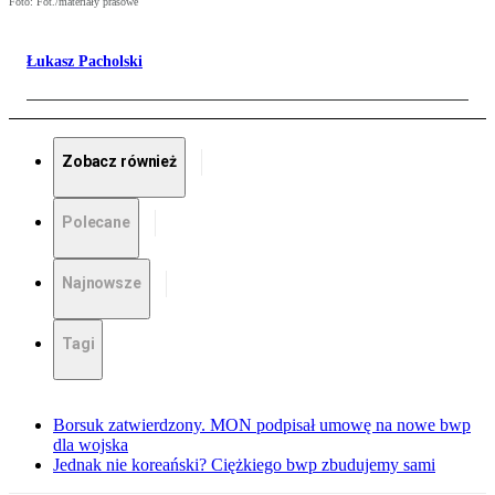
Foto: Fot./materiały prasowe
Łukasz Pacholski
Zobacz również
Polecane
Najnowsze
Tagi
Borsuk zatwierdzony. MON podpisał umowę na nowe bwp
dla wojska
Jednak nie koreański? Ciężkiego bwp zbudujemy sami