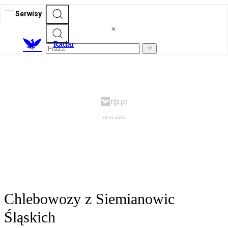
Serwisy
R
adar
Chlebowozy z Siemianowic
Śląskich