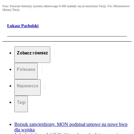
Foto: Pierwsze elementy systemu rakietowego S-400 znalazły się na terytorium Turcji. Fot./Ministerstwo
Obrony Turcji.
Łukasz Pacholski
Zobacz również
Polecane
Najnowsze
Tagi
Borsuk zatwierdzony. MON podpisał umowę na nowe bwp
dla wojska