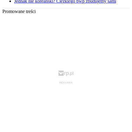
Jednak nie koreański? Ciężkiego bwp zbudujemy sami
Promowane treści