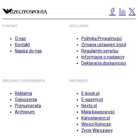
KONTAKT
REGULAMIN
O nas
Polityka Prywatności
Kontakt
Zmiana ustawień zgód
Napisz do nas
Regulamin serwisu
Informacje o nadawcy
Deklaracja dostępności
REKLAMA I PRENUMERATA
PARTNERZY
Reklama
E-kiosk.pl
Ogłoszenia
E-gazety.pl
Prenumerata
Nexto.pl
Archiwum
Mała księgowość
Kancelarierp.pl
Wieści Rolnicze
Życie Warszawy