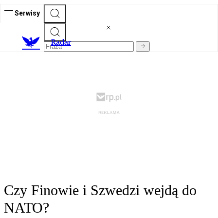
Serwisy
R
adar
Czy Finowie i Szwedzi wejdą do
NATO?