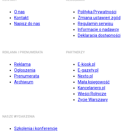
O nas
Polityka Prywatności
Kontakt
Zmiana ustawień zgód
Napisz do nas
Regulamin serwisu
Informacje o nadawcy
Deklaracja dostępności
REKLAMA I PRENUMERATA
PARTNERZY
Reklama
E-kiosk.pl
Ogłoszenia
E-gazety.pl
Prenumerata
Nexto.pl
Archiwum
Mała księgowość
Kancelarierp.pl
Wieści Rolnicze
Życie Warszawy
NASZE WYDARZENIA
Szkolenia i konferencje