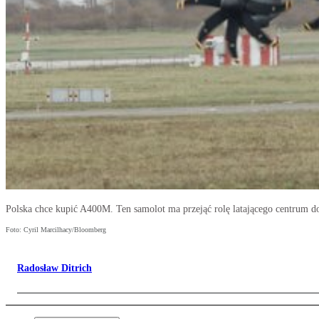
Polska chce kupić A400M. Ten samolot ma przejąć rolę latającego centrum 
Foto: Cyril Marcilhacy/Bloomberg
Radosław Ditrich