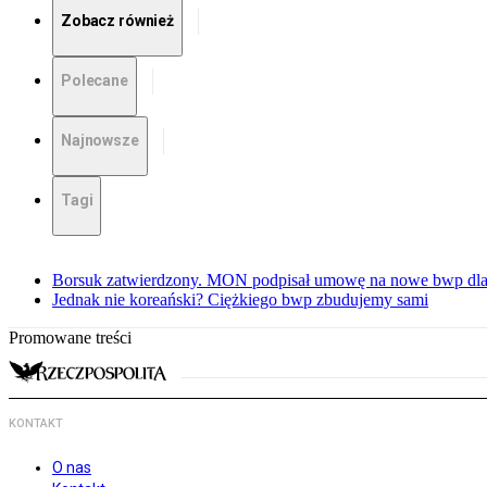
Zobacz również
Polecane
Najnowsze
Tagi
Borsuk zatwierdzony. MON podpisał umowę na nowe bwp dla
Jednak nie koreański? Ciężkiego bwp zbudujemy sami
Promowane treści
KONTAKT
O nas