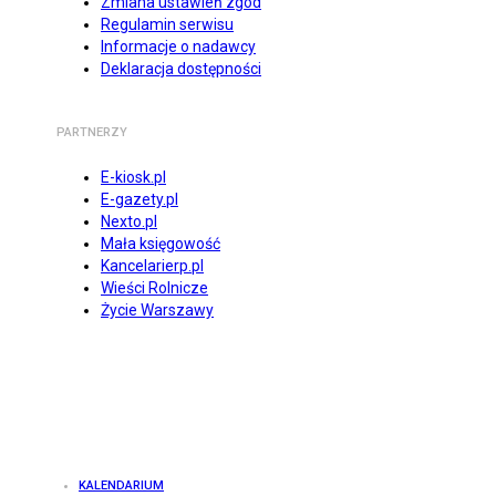
Zmiana ustawień zgód
Regulamin serwisu
Informacje o nadawcy
Deklaracja dostępności
PARTNERZY
E-kiosk.pl
E-gazety.pl
Nexto.pl
Mała księgowość
Kancelarierp.pl
Wieści Rolnicze
Życie Warszawy
KALENDARIUM