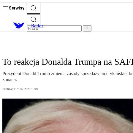
Serwisy
R
adar
To reakcja Donalda Trumpa na SAFE
Prezydent Donald Trump zmienia zasady sprzedaży amerykańskiej bro
zmiana.
Publikacja:
21.02.2026 15:00