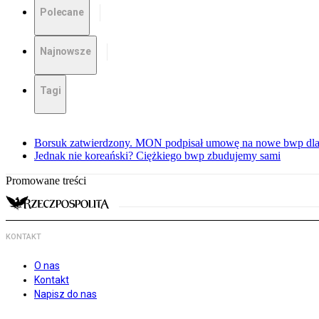
Polecane
Najnowsze
Tagi
Borsuk zatwierdzony. MON podpisał umowę na nowe bwp dla
Jednak nie koreański? Ciężkiego bwp zbudujemy sami
Promowane treści
KONTAKT
O nas
Kontakt
Napisz do nas