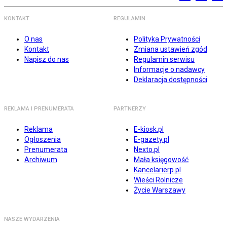
KONTAKT
REGULAMIN
O nas
Polityka Prywatności
Kontakt
Zmiana ustawień zgód
Napisz do nas
Regulamin serwisu
Informacje o nadawcy
Deklaracja dostępności
REKLAMA I PRENUMERATA
PARTNERZY
Reklama
E-kiosk.pl
Ogłoszenia
E-gazety.pl
Prenumerata
Nexto.pl
Archiwum
Mała księgowość
Kancelarierp.pl
Wieści Rolnicze
Życie Warszawy
NASZE WYDARZENIA