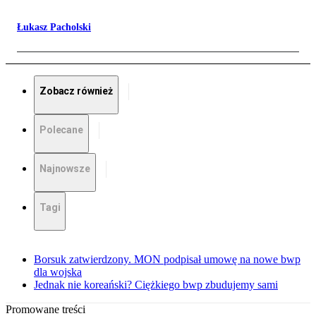
Łukasz Pacholski
Zobacz również
Polecane
Najnowsze
Tagi
Borsuk zatwierdzony. MON podpisał umowę na nowe bwp
dla wojska
Jednak nie koreański? Ciężkiego bwp zbudujemy sami
Promowane treści