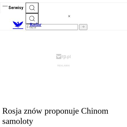
Serwisy
R
adar
Rosja znów proponuje Chinom
samoloty