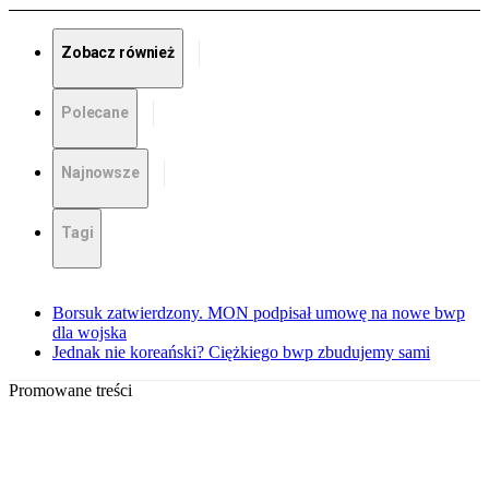
Zobacz również
Polecane
Najnowsze
Tagi
Borsuk zatwierdzony. MON podpisał umowę na nowe bwp
dla wojska
Jednak nie koreański? Ciężkiego bwp zbudujemy sami
Promowane treści