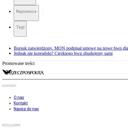
Najnowsze
Tagi
Borsuk zatwierdzony. MON podpisał umowę na nowe bwp dla
Jednak nie koreański? Ciężkiego bwp zbudujemy sami
Promowane treści
KONTAKT
O nas
Kontakt
Napisz do nas
REGULAMIN