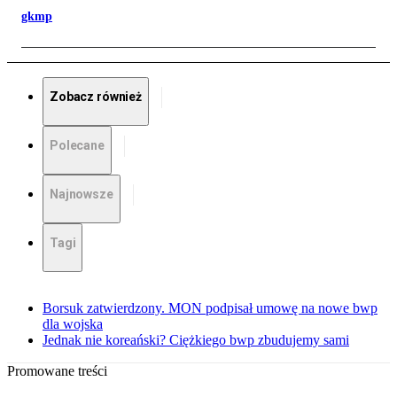
gkmp
Zobacz również
Polecane
Najnowsze
Tagi
Borsuk zatwierdzony. MON podpisał umowę na nowe bwp
dla wojska
Jednak nie koreański? Ciężkiego bwp zbudujemy sami
Promowane treści