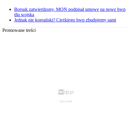
Borsuk zatwierdzony. MON podpisał umowę na nowe bwp
dla wojska
Jednak nie koreański? Ciężkiego bwp zbudujemy sami
Promowane treści