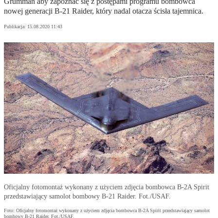
Grumman aby zapoznać się z postępami programu bombowca
nowej generacji B-21 Raider, który nadal otacza ścisła tajemnica.
Publikacja:
15.08.2020 11:43
Oficjalny fotomontaż wykonany z użyciem zdjęcia bombowca B-2A Spirit
przedstawiający samolot bombowy B-21 Raider. Fot./USAF.
Foto: Oficjalny fotomontaż wykonany z użyciem zdjęcia bombowca B-2A Spirit przedstawiający samolot
bombowy B-21 Raider. Fot./USAF.