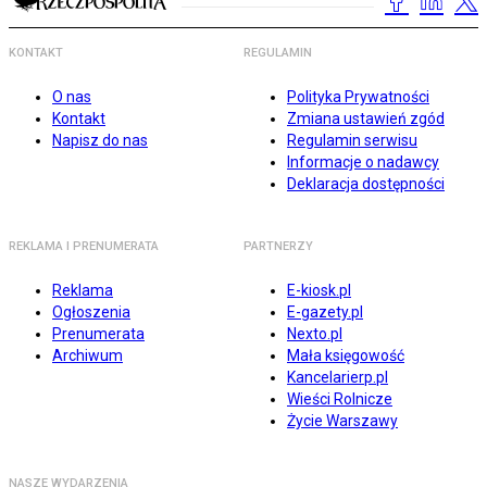
KONTAKT
REGULAMIN
O nas
Polityka Prywatności
Kontakt
Zmiana ustawień zgód
Napisz do nas
Regulamin serwisu
Informacje o nadawcy
Deklaracja dostępności
REKLAMA I PRENUMERATA
PARTNERZY
Reklama
E-kiosk.pl
Ogłoszenia
E-gazety.pl
Prenumerata
Nexto.pl
Archiwum
Mała księgowość
Kancelarierp.pl
Wieści Rolnicze
Życie Warszawy
NASZE WYDARZENIA