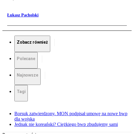
Łukasz Pacholski
Zobacz również
Polecane
Najnowsze
Tagi
Borsuk zatwierdzony. MON podpisał umowę na nowe bwp
dla wojska
Jednak nie koreański? Ciężkiego bwp zbudujemy sami