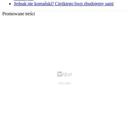
Jednak nie koreański? Ciężkiego bwp zbudujemy sami
Promowane treści