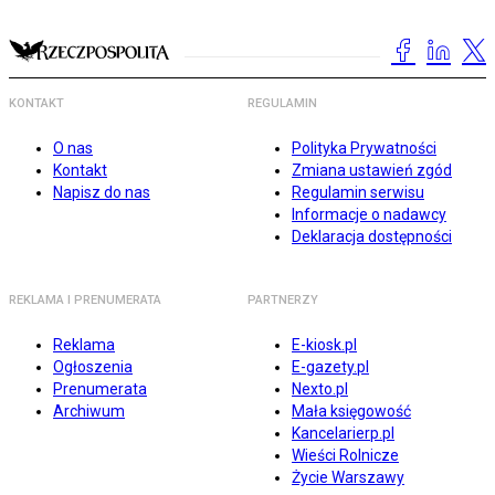
KONTAKT
REGULAMIN
O nas
Polityka Prywatności
Kontakt
Zmiana ustawień zgód
Napisz do nas
Regulamin serwisu
Informacje o nadawcy
Deklaracja dostępności
REKLAMA I PRENUMERATA
PARTNERZY
Reklama
E-kiosk.pl
Ogłoszenia
E-gazety.pl
Prenumerata
Nexto.pl
Archiwum
Mała księgowość
Kancelarierp.pl
Wieści Rolnicze
Życie Warszawy