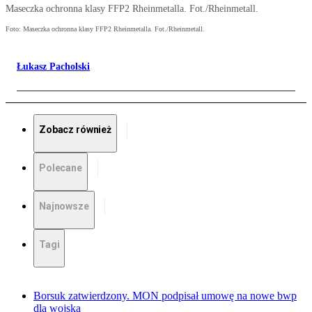
Maseczka ochronna klasy FFP2 Rheinmetalla. Fot./Rheinmetall.
Foto: Maseczka ochronna klasy FFP2 Rheinmetalla. Fot./Rheinmetall.
Łukasz Pacholski
Zobacz również
Polecane
Najnowsze
Tagi
Borsuk zatwierdzony. MON podpisał umowę na nowe bwp
dla wojska