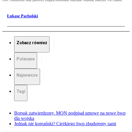
Foto: Pełnomorski okręt patrolowy (fregata) Reformador Marynarki Wojennej Meksyku. Fot./Damen.
Łukasz Pacholski
Zobacz również
Polecane
Najnowsze
Tagi
Borsuk zatwierdzony. MON podpisał umowę na nowe bwp
dla wojska
Jednak nie koreański? Ciężkiego bwp zbudujemy sami