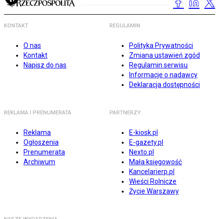
KONTAKT
REGULAMIN
O nas
Polityka Prywatności
Kontakt
Zmiana ustawień zgód
Napisz do nas
Regulamin serwisu
Informacje o nadawcy
Deklaracja dostępności
REKLAMA I PRENUMERATA
PARTNERZY
Reklama
E-kiosk.pl
Ogłoszenia
E-gazety.pl
Prenumerata
Nexto.pl
Archiwum
Mała księgowość
Kancelarierp.pl
Wieści Rolnicze
Życie Warszawy