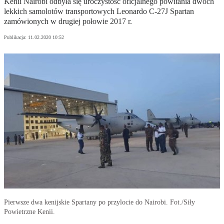
Kenii Nairobi odbyła się uroczystość oficjalnego powitania dwóch
lekkich samolotów transportowych Leonardo C-27J Spartan
zamówionych w drugiej połowie 2017 r.
Publikacja:
11.02.2020 10:52
Pierwsze dwa kenijskie Spartany po przylocie do Nairobi. Fot./Siły
Powietrzne Kenii.