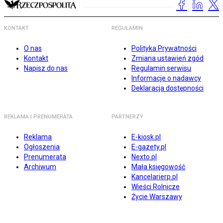
KONTAKT
REGULAMIN
O nas
Polityka Prywatności
Kontakt
Zmiana ustawień zgód
Napisz do nas
Regulamin serwisu
Informacje o nadawcy
Deklaracja dostępności
REKLAMA I PRENUMERATA
PARTNERZY
Reklama
E-kiosk.pl
Ogłoszenia
E-gazety.pl
Prenumerata
Nexto.pl
Archiwum
Mała księgowość
Kancelarierp.pl
Wieści Rolnicze
Życie Warszawy