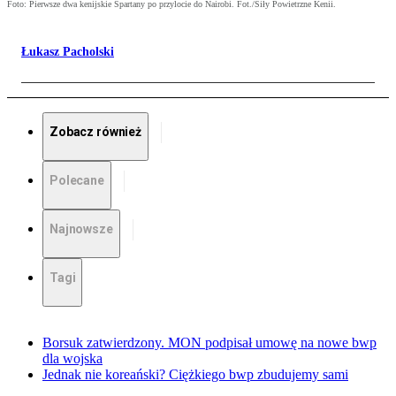
Foto: Pierwsze dwa kenijskie Spartany po przylocie do Nairobi. Fot./Siły Powietrzne Kenii.
Łukasz Pacholski
Zobacz również
Polecane
Najnowsze
Tagi
Borsuk zatwierdzony. MON podpisał umowę na nowe bwp
dla wojska
Jednak nie koreański? Ciężkiego bwp zbudujemy sami