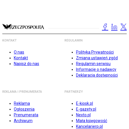
KONTAKT
REGULAMIN
O nas
Polityka Prywatności
Kontakt
Zmiana ustawień zgód
Napisz do nas
Regulamin serwisu
Informacje o nadawcy
Deklaracja dostępności
REKLAMA I PRENUMERATA
PARTNERZY
Reklama
E-kiosk.pl
Ogłoszenia
E-gazety.pl
Prenumerata
Nexto.pl
Archiwum
Mała księgowość
Kancelarierp.pl