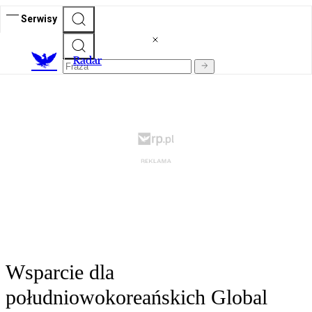
Serwisy
R
adar
Wsparcie dla
południowokoreańskich Global