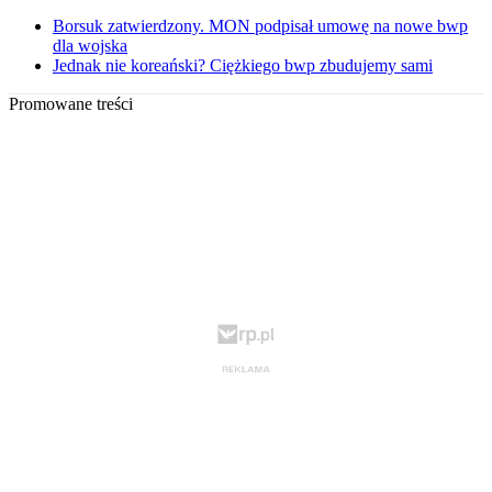
Borsuk zatwierdzony. MON podpisał umowę na nowe bwp
dla wojska
Jednak nie koreański? Ciężkiego bwp zbudujemy sami
Promowane treści