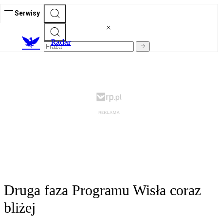
Serwisy
R
adar
Druga faza Programu Wisła coraz
bliżej