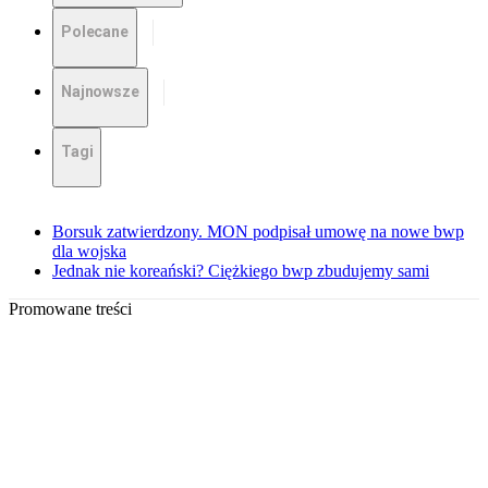
Polecane
Najnowsze
Tagi
Borsuk zatwierdzony. MON podpisał umowę na nowe bwp
dla wojska
Jednak nie koreański? Ciężkiego bwp zbudujemy sami
Promowane treści