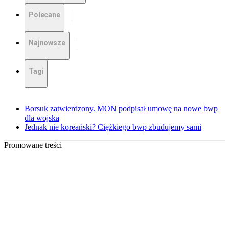
Polecane
Najnowsze
Tagi
Borsuk zatwierdzony. MON podpisał umowę na nowe bwp
dla wojska
Jednak nie koreański? Ciężkiego bwp zbudujemy sami
Promowane treści